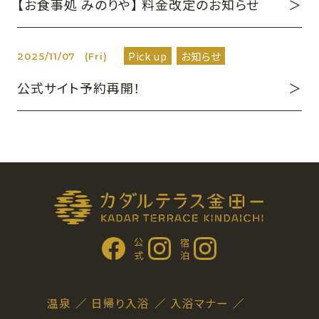
【お食事処 みのりや】 料金改定のお知らせ
Pick up
お知らせ
2025/11/07
(Fri)
公式サイト予約再開！
公 式
宿 泊
温泉
日帰り入浴
入浴マナー