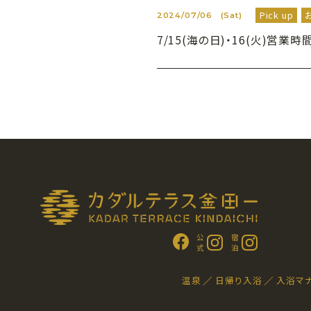
Pick up
2024/07/06
(Sat)
7/15(海の日)・16(火)営業
公 式
宿 泊
温泉
日帰り入浴
入浴マ