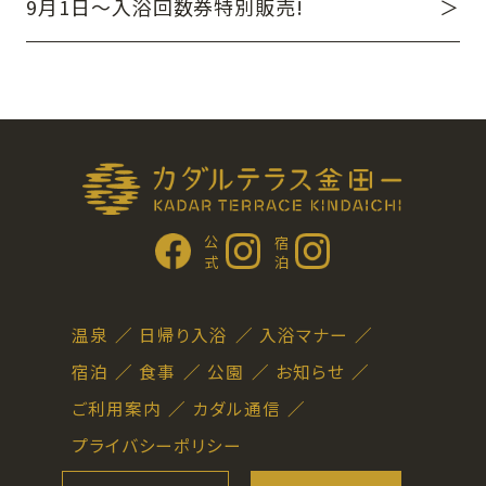
9月1日～入浴回数券特別販売!
公 式
宿 泊
温泉
日帰り入浴
入浴マナー
宿泊
食事
公園
お知らせ
ご利用案内
カダル通信
プライバシーポリシー