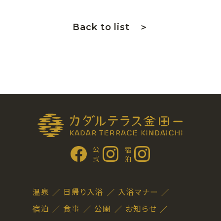
Back to list ＞
公 式
宿 泊
温泉
日帰り入浴
入浴マナー
宿泊
食事
公園
お知らせ